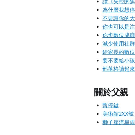
讀《失控的焦
為什麼我想停
不要讓你的大
你也可以是注
你也數位成癮
減少使用社群
給家長的數位綠洲
要不要給小孩
部落格讀起來
關於父親
暫停鍵
美術館2XX號
獅子座流星雨