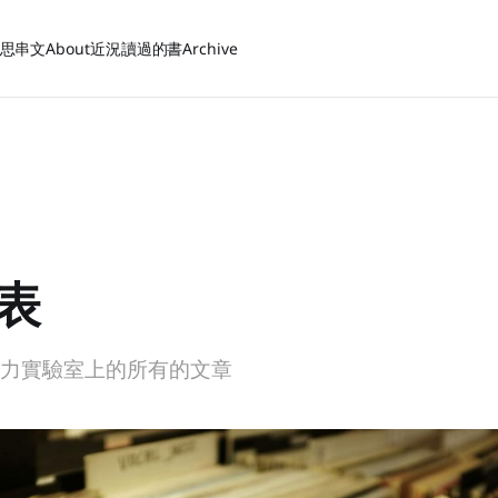
思
串文
About
近況
讀過的書
Archive
表
產力實驗室上的所有的文章