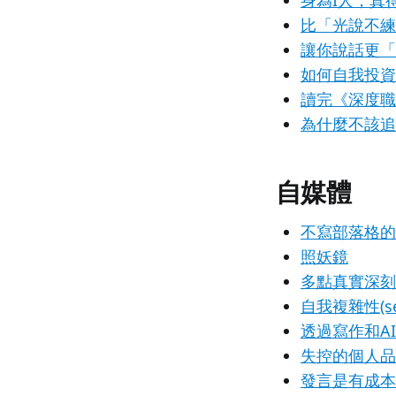
身為I人，真
比「光說不練
讓你說話更「
如何自我投資
讀完《深度職
為什麼不該追
自媒體
不寫部落格的
照妖鏡
多點真實深刻
自我複雜性(self
透過寫作和A
失控的個人品
發言是有成本