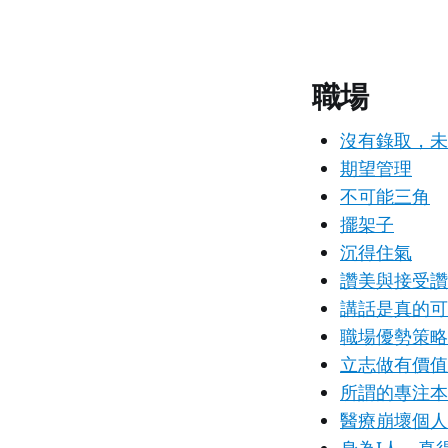
職場
沒有錄取，未
期望管理
不可能三角
擺架子
沉得住氣
讚美與接受讚
講話是真的可
職場優勢策略
立志做有價值
所謂的專注本
醫療崩壞個人