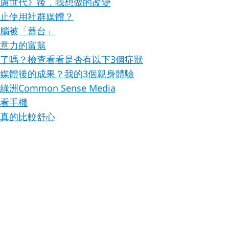
慮世代》後，我想做的改變
止使用社群媒體？
腦被「蓋台」
意力的富翁
了嗎？檢查看看是否有以下3個症狀
媒體後的成果？我的3個親身體驗
Common Sense Media
看手機
真的比較舒心