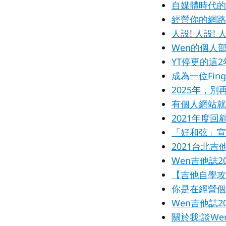
自媒體時代的
經營你的網路
人設! 人設! 
Wen的個人
YT停更的這2
成為一位Fin
2025年，
有個人網站就
2021年度
「好和弦」宣
2021台北
Wen吉他誌2
【吉他自學攻
你是在經營個
Wen吉他誌
關於我:談W