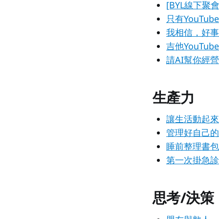
[BYL線下
只有YouTub
我相信，好事
吉他YouTu
請AI幫你經
生產力
讓生活動起來
管理好自己的
睡前整理書包
第一次掛急診
思考/決策