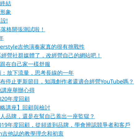
終結
形象
人設!
部落格開張測試啦！
年
gerstyle吉他演奏家真的很有挑戰性
別再經營社群媒體了，改經營自己的網站吧！
跟在自己家一樣舒服
回顧：放下流量，思考長線的一年
布停止更新節目，知識創作者還適合經營YouTube嗎？
吉他講座舉辦心得
020年度回顧
略講座】回顧與檢討
人品牌，還是在幫自己蓋出一座監獄？
2019年度回顧，從頻道到品牌，學會辨認競爭者和客戶
en吉他誌的教學理念和初衷