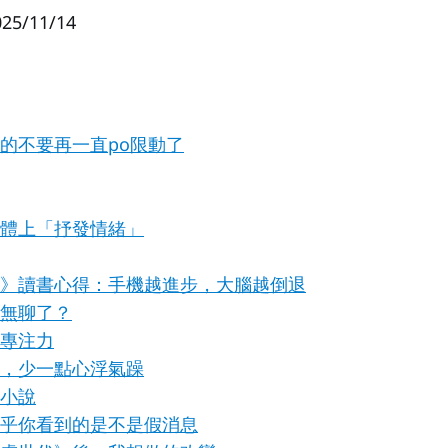
025/11/14
的不要再一直po限動了
體上「抒發情緒」
》讀書心得：手機越進步，大腦越倒退
無聊了？
專注力
，少一點心浮氣躁
小說
乎你看到的是不是假消息