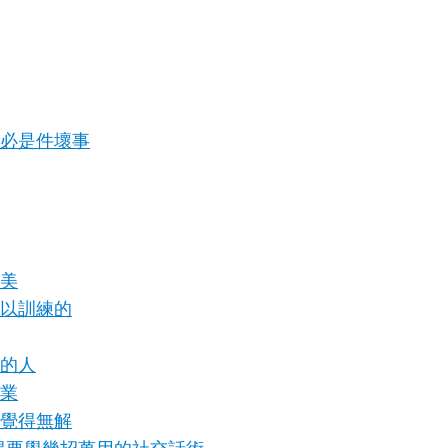
必是件壞事
美
以訓練的
的人
業
覺得無解