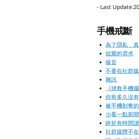
- Last Update:2
手機戒斷
為了隱私，真
炫耀的需求
噪音
不要在社群媒
雜訊
《拯救手機腦
你有多久沒有
被手機剝奪的
少看一點新聞
終於有時間讀
社群媒體不在