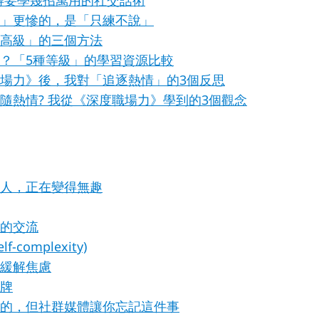
得要學幾招萬用的社交話術
」更慘的，是「只練不說」
高級」的三個方法
？「5種等級」的學習資源比較
場力》後，我對「追逐熱情」的3個反思
隨熱情? 我從《深度職場力》學到的3個觀念
人，正在變得無趣
的交流
-complexity)
I緩解焦慮
牌
的，但社群媒體讓你忘記這件事