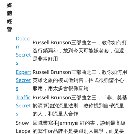
媒
體
經
營
Dotco
Russell Brunson三部曲之一，教你如何打
m
造行銷漏斗，放到今天可能嫌老套，但還
Secret
是非常好用
s
Expert
Russell Brunson三部曲之二，教你如何用
Secret
英雄之旅的模式做銷售，招式很強請小心
s
服用，用太多會很像直銷
Traffic
Russell Brunson三部曲之三，「非」奠基
Secret
於演算法的流量法則，教你找到自帶流量
s
的人，和流量人合作
Snow
因職業寫手Jemmy而紅的書，談到最高級
Leopa
的寫作or品牌不是要跟別人競爭，而是要