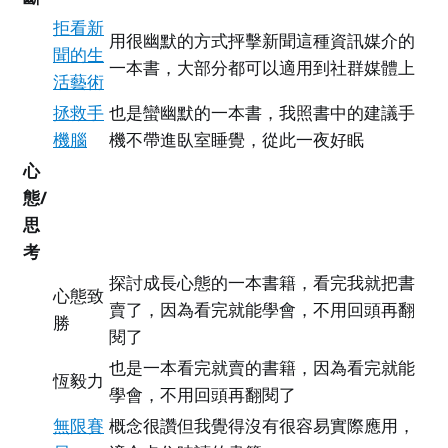
拒看新
用很幽默的方式抨擊新聞這種資訊媒介的
聞的生
一本書，大部分都可以適用到社群媒體上
活藝術
拯救手
也是蠻幽默的一本書，我照書中的建議手
機腦
機不帶進臥室睡覺，從此一夜好眠
心
態/
思
考
探討成長心態的一本書籍，看完我就把書
心態致
賣了，因為看完就能學會，不用回頭再翻
勝
閱了
也是一本看完就賣的書籍，因為看完就能
恆毅力
學會，不用回頭再翻閱了
無限賽
概念很讚但我覺得沒有很容易實際應用，