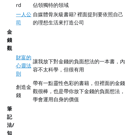
rd
佔領獨特的領域
一人公
自媒體骨灰級書籍? 裡面提到要依照自己
司
的理想生活來打造公司
金
錢
觀
財富的
讓我放下對金錢的負面想法的一本書，內
心靈法
容不太科學，但很有用
則
帶有一點靈性色彩的書籍，但裡面的金錢
創造金
觀很棒，也是帶你放下金錢的負面想法，
錢
學會運用自身的價值
筆
記
法/
知