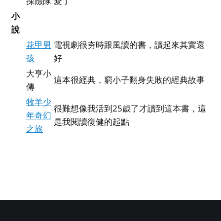
探險隊
愛了
小
說
花甲男
電視劇很夯時跟風讀的書，讀起來其實還
孩
好
大亨小
這本很經典，窮小子翻身失敗的經典故事
傳
牧羊少
很難想像我活到25歲了才讀到這本書，這
年奇幻
是我閱讀復健的起點
之旅