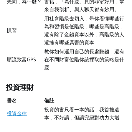
先問，為什麼？
書籍，「為什麼」真的非常好用，拿
來自我剖析、與人聊天都有妙用。
用社會階級去切入，帶你看懂哪些行
為和習慣是低階級，哪些是高階級，
慣習
還有除了金錢資本以外，高階級的人
還擁有哪些厲害的資本
教你如何運用自己的長處賺錢，還有
順流致富GPS
在不同財富位階你該採取的策略是什
麼
投資理財
書名
備註
投資的書只看一本的話，我首推這
投資金律
本，不好讀，但讀完絕對功力大增