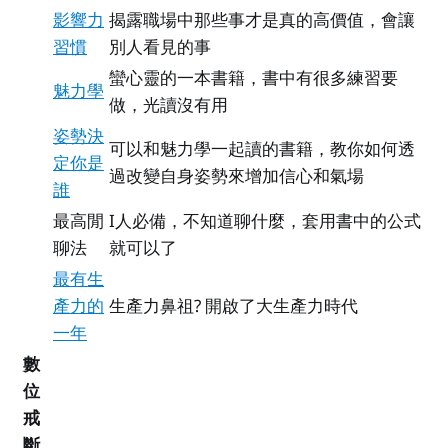
影響力
揭露職場中那些事才是真的高價值，會讓
習慣
別人看見的事
蠻心靈的一本書籍，書中有很多練習要
魅力學
做，光讀沒有用
姿勢決
可以和魅力學一起讀的書籍，教你如何透
定你是
過改變自身姿勢來增加信心和氣場
誰
最高閒
I人必備，不知道聊什麼，套用書中的公式
聊法
就可以了
最有生
產力的
生產力鼻祖? 開啟了大生產力時代
一年
數
位
戒
斷