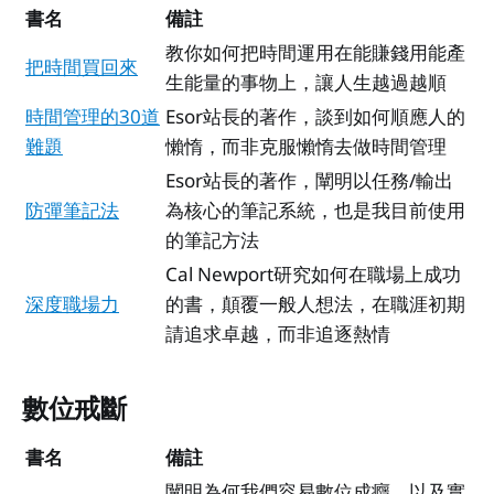
書名
備註
教你如何把時間運用在能賺錢用能產
把時間買回來
生能量的事物上，讓人生越過越順
時間管理的30道
Esor站長的著作，談到如何順應人的
難題
懶惰，而非克服懶惰去做時間管理
Esor站長的著作，闡明以任務/輸出
防彈筆記法
為核心的筆記系統，也是我目前使用
的筆記方法
Cal Newport研究如何在職場上成功
深度職場力
的書，顛覆一般人想法，在職涯初期
請追求卓越，而非追逐熱情
數位戒斷
書名
備註
闡明為何我們容易數位成癮，以及實