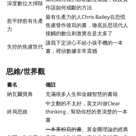
深度數位大掃除
作該如何戒斷的方法
最有生產力的人Chris Bailey在恐慌
愈平靜愈有生產
焦慮發作後寫的書，徹底反思現代人
力
接觸的數位刺激實在是太多了
讓我下定決心不給小孩手機的一本
失控的焦慮世代
書，裡頭數據非常震撼
思維/世界觀
書名
備註
納瓦爾寶典
充滿很多人生和金錢智慧的書籍
中文翻的不太好，英文叫做Clear
終局思維
thinking，幫助你想的更清楚的一本
書
一本果粉寫的書
。黃金圈理論的經典