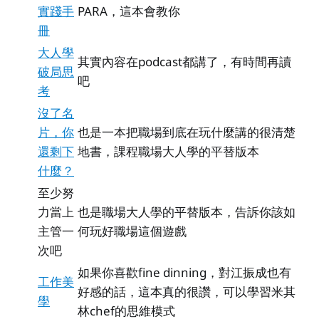
實踐手
PARA，這本會教你
冊
大人學
其實內容在podcast都講了，有時間再讀
破局思
吧
考
沒了名
片，你
也是一本把職場到底在玩什麼講的很清楚
還剩下
地書，課程職場大人學的平替版本
什麼？
至少努
力當上
也是職場大人學的平替版本，告訴你該如
主管一
何玩好職場這個遊戲
次吧
如果你喜歡fine dinning，對江振成也有
工作美
好感的話，這本真的很讚，可以學習米其
學
林chef的思維模式