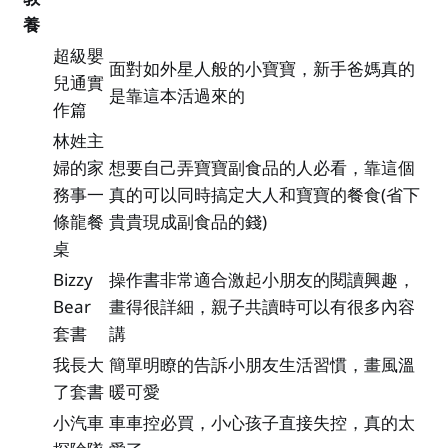
養
超級嬰
面對如外星人般的小寶寶，新手爸媽真的
兒通實
是靠這本活過來的
作篇
林姓主
婦的家
想要自己弄寶寶副食品的人必看，靠這個
務事一
真的可以同時搞定大人和寶寶的餐食(省下
條龍餐
貴貴現成副食品的錢)
桌
Bizzy
操作書非常適合激起小朋友的閱讀興趣，
Bear
畫得很詳細，親子共讀時可以有很多內容
套書
講
我長大
簡單明瞭的告訴小朋友生活習慣，畫風溫
了套書
暖可愛
小汽車
車車控必買，小心孩子直接失控，真的太