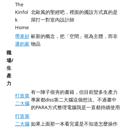
The
Kinfol
北歐風的聖經吧，裡面的擺設方式真的是
k
屌打一對室內設計師
Home
帶來好
嶄新的概念，把「空間」視為主體，而非
運的家
物品
職
場/
生
產
力
有一陣子很夯的書籍，但目前蠻多生產力
打造第
專家都diss第二大腦這個想法。不過書中
二大腦
的PARA方式整理電腦我是一直都持續使用
打造第
二大腦
如果上面那一本看完還是不知道怎麼操作