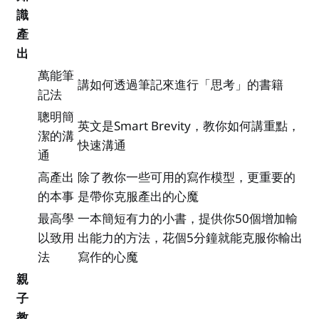
識
產
出
萬能筆
講如何透過筆記來進行「思考」的書籍
記法
聰明簡
英文是Smart Brevity，教你如何講重點，
潔的溝
快速溝通
通
高產出
除了教你一些可用的寫作模型，更重要的
的本事
是帶你克服產出的心魔
最高學
一本簡短有力的小書，提供你50個增加輸
以致用
出能力的方法，花個5分鐘就能克服你輸出
法
寫作的心魔
親
子
教