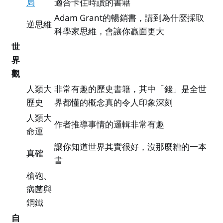
局
適合卡住時讀的書籍
Adam Grant的暢銷書，講到為什麼採取
逆思維
科學家思維，會讓你贏面更大
世
界
觀
人類大
非常有趣的歷史書籍，其中「錢」是全世
歷史
界都懂的概念真的令人印象深刻
人類大
作者推導事情的邏輯非常有趣
命運
讓你知道世界其實很好，沒那麼糟的一本
真確
書
槍砲、
病菌與
鋼鐵
自