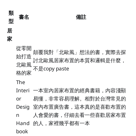
類
書名
備註
型
居
家
從零開
顛覆我對「北歐風」想法的書，實際去探
始打造
討北歐風居家布置的本質和邏輯是什麼，
北歐風
不是copy paste
格的家
The
Interi
一本室內居家布置的經典書籍，內容淺顯
or
易懂，非常容易理解。相對於台灣常見的
Desig
室內布置廣告書，這本真的是喜歡布置的
n
人會愛的書，仔細去看一些喜歡居家布置
Hand
的人，家裡幾乎都有一本
book