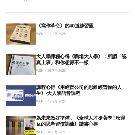
《寫作革命》的40道練習題
WEN
12 3月 2025
大人學課程心得《職場大人學》：所謂「認
真上班」和你想得不一樣
WEN
08 7月 2023
課程心得《用經營公司的思維經營你的人
生》-大人學語音課程
WEN
18 9月 2022
為未來做好準備，《全球人才搶著學 ! 密涅
瓦的思考習慣訓練》讀書心得
WEN
05 6月 2022