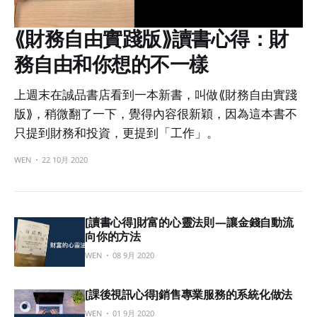
⟪財務自由實踐版⟫讀書心得：財
務自由和你想的不一樣
上週末在誠品書店看到一本新書，叫做⟪財務自由實踐
版⟫，稍微翻了一下，覺得內容很新穎，因為這本書不
只提到財務和投資，更提到「工作」。
WEN
22 10月 2020
[讀書心得]財富的心靈法則 — 讓金錢自動流
向你的方法
WEN
08 9月 2020
[課後視訊心得]銷售專業服務的系統化做法
WEN
01 9月 2020