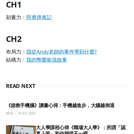
CH1
刻畫力：
阿勇摔車記
CH2
布局力：
我從Andy老師的事件學到什麼?
結構力：
我的幣圈衝浪故事
READ NEXT
《拯救手機腦》讀書心得：手機越進步，大腦越倒退
WEN
18 4月 2025
大人學課程心得《職場大人學》：所謂「認
真上班」和你想得不一樣