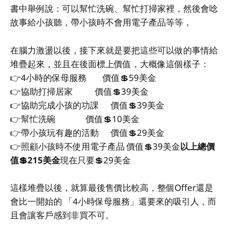
書中舉例說：可以幫忙洗碗、幫忙打掃家裡，然後會唸
故事給小孩聽，帶小孩時不會用電子產品等等，
在腦力激盪以後，接下來就是要把這些可以做的事情給
堆疊起來，並且在後面標上價值，大概像這個樣子：
👉4小時的保母服務 價值💲59美金
👉協助打掃居家 價值💲39美金
👉協助完成小孩的功課 價值💲39美金
👉幫忙洗碗 價值💲10美金
👉帶小孩玩有趣的活動 價值💲29美金
👉照顧小孩時不使用電子產品 價值💲39美金
以上總價
值💲215美金
現在只要💲29美金
這樣堆疊以後，就算最後售價比較高，整個Offer還是
會比一開始的 「4小時保母服務」還要來的吸引人，而
且會讓客戶感到非買不可。