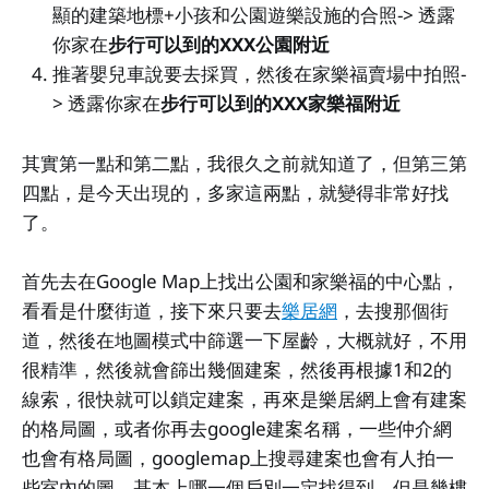
顯的建築地標+小孩和公園遊樂設施的合照-> 透露
你家在
步行可以到的XXX公園附近
推著嬰兒車說要去採買，然後在家樂福賣場中拍照-
> 透露你家在
步行可以到的XXX家樂福附近
其實第一點和第二點，我很久之前就知道了，但第三第
四點，是今天出現的，多家這兩點，就變得非常好找
了。
首先去在Google Map上找出公園和家樂福的中心點，
看看是什麼街道，接下來只要去
樂居網
，去搜那個街
道，然後在地圖模式中篩選一下屋齡，大概就好，不用
很精準，然後就會篩出幾個建案，然後再根據1和2的
線索，很快就可以鎖定建案，再來是樂居網上會有建案
的格局圖，或者你再去google建案名稱，一些仲介網
也會有格局圖，googlemap上搜尋建案也會有人拍一
些室內的圖，基本上哪一個戶別一定找得到，但是幾樓