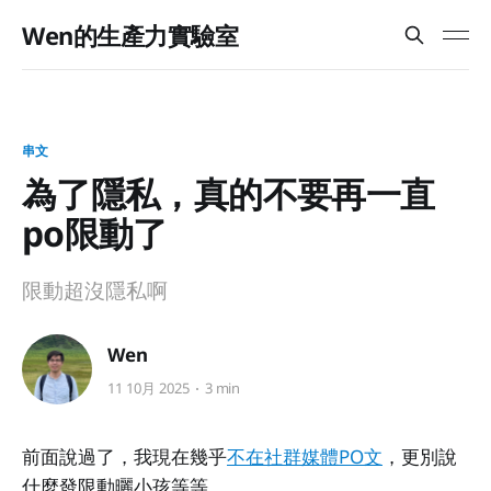
Wen的生產力實驗室
串文
為了隱私，真的不要再一直
po限動了
限動超沒隱私啊
Wen
11 10月 2025
3 min
前面說過了，我現在幾乎
不在社群媒體PO文
，更別說
什麼發限動曬小孩等等。