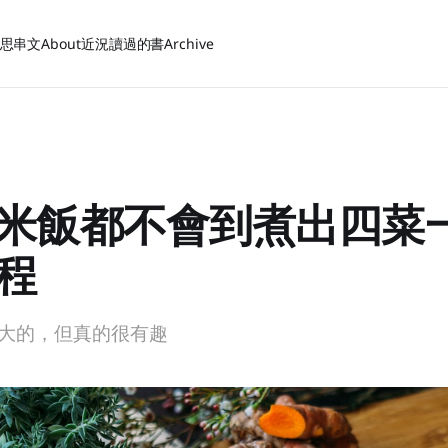
思
串文
About
近況
讀過的書
Archive
米飯都不會到煮出四菜
程
大的，但真的很有趣