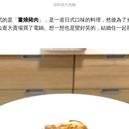
加料韓式泡麵
試的是「
薑燒豬肉
」，是一道日式口味的料理，然後為了
去逛大賣場買了電鍋。想一想也是蠻好笑的，結婚住一起