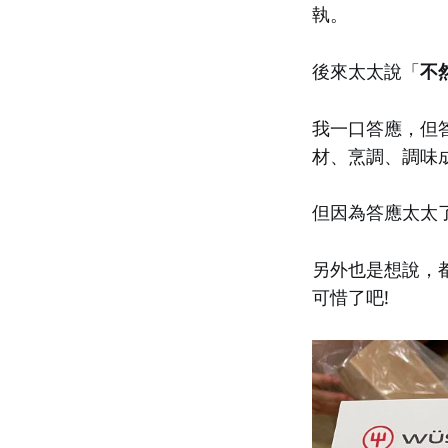
執。
後來太太說「
不
我一口答應，但
材、烹調、調味
但因為答應太太
另外也是想說，
可惜了吧!