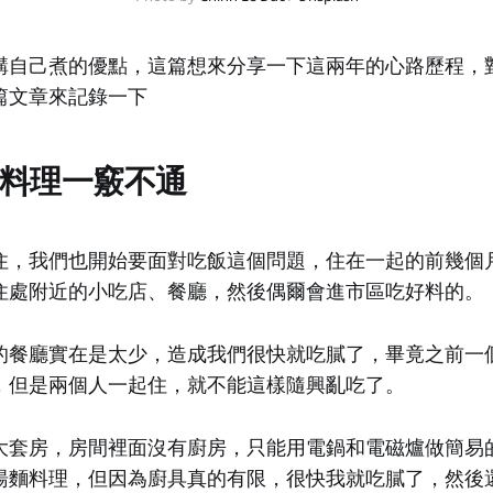
講自己煮的優點，這篇想來分享一下這兩年的心路歷程，
篇文章來記錄一下
1 對料理一竅不通
住，我們也開始要面對吃飯這個問題，住在一起的前幾個
住處附近的小吃店、餐廳，然後偶爾會進市區吃好料的。
的餐廳實在是太少，造成我們很快就吃膩了，畢竟之前一
，但是兩個人一起住，就不能這樣隨興亂吃了。
大套房，房間裡面沒有廚房，只能用電鍋和電磁爐做簡易
湯麵料理，但因為廚具真的有限，很快我就吃膩了，然後