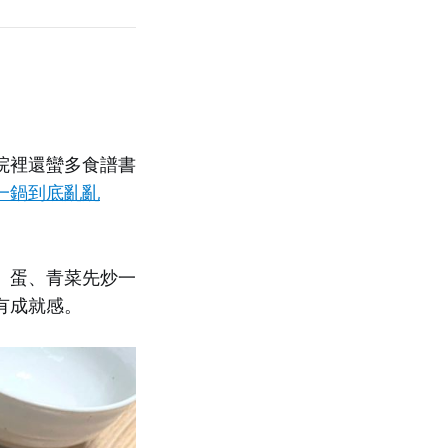
院裡還蠻多食譜書
一鍋到底亂亂
、蛋、青菜先炒一
有成就感。