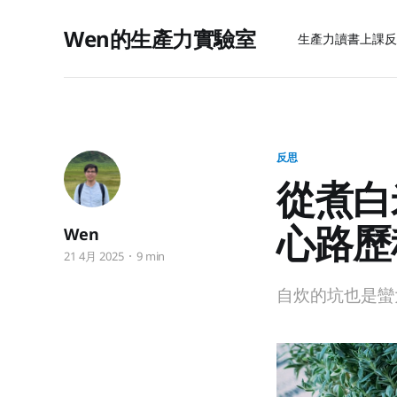
Wen的生產力實驗室
生產力
讀書上課
反
反思
從煮白
心路歷
Wen
21 4月 2025
9 min
自炊的坑也是蠻