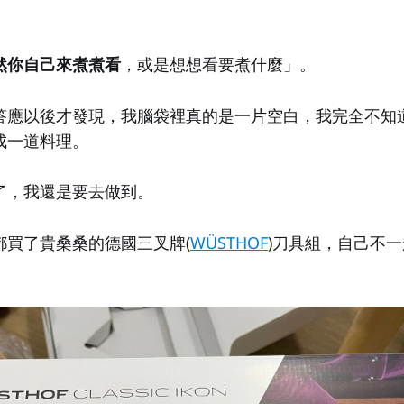
然你自己來煮煮看
，或是想想看要煮什麼」。
答應以後才發現，我腦袋裡真的是一片空白，我完全不知
成一道料理。
了，我還是要去做到。
都買了貴桑桑的德國三叉牌(
WÜSTHOF
)刀具組，自己不