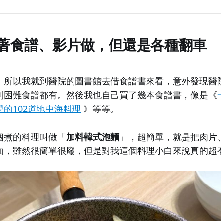
2 照著食譜、影片做，但還是各種翻車
，所以我就到醫院的圖書館去借食譜書來看，意外發現醫
到困難食譜都有。然後我也自己買了幾本食譜書，像是《
學的102道地中海料理
》等等。
個煮的料理叫做「
加料韓式泡麵
」，超簡單，就是把肉片
面，雖然很簡單很廢，但是對我這個料理小白來說真的超