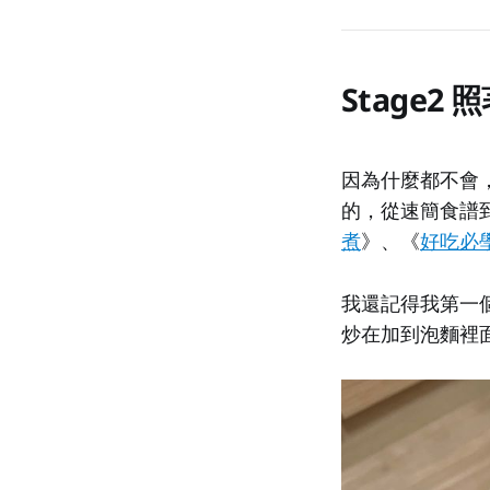
Stage
因為什麼都不會
的，從速簡食譜
煮
》、《
好吃必
我還記得我第一
炒在加到泡麵裡