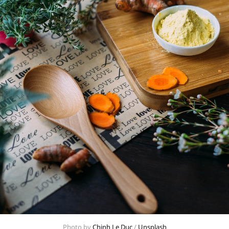
Photo by 
Chinh Le Duc
 / 
Unsplash