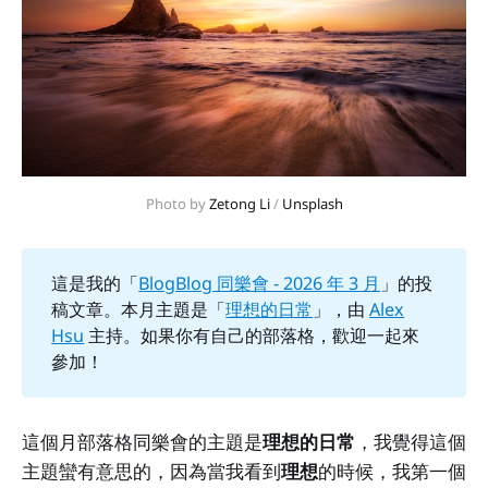
Photo by 
Zetong Li
 / 
Unsplash
這是我的「
BlogBlog 同樂會 - 2026 年 3 月
」的投
稿文章。本月主題是「
理想的日常
」，由
Alex
Hsu
主持。如果你有自己的部落格，歡迎一起來
參加！
這個月部落格同樂會的主題是
理想的日常
，我覺得這個
主題蠻有意思的，因為當我看到
理想
的時候，我第一個