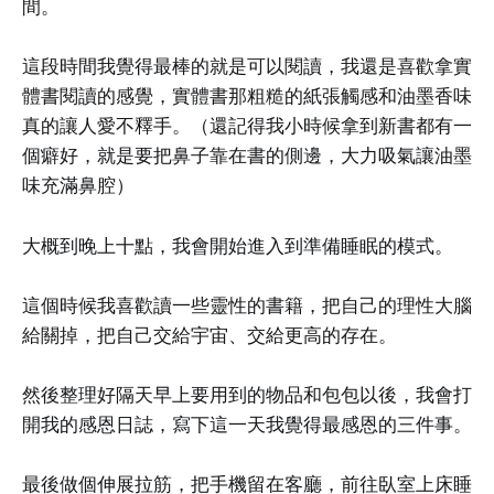
間。
這段時間我覺得最棒的就是可以閱讀，我還是喜歡拿實
體書閱讀的感覺，實體書那粗糙的紙張觸感和油墨香味
真的讓人愛不釋手。（還記得我小時候拿到新書都有一
個癖好，就是要把鼻子靠在書的側邊，大力吸氣讓油墨
味充滿鼻腔）
大概到晚上十點，我會開始進入到準備睡眠的模式。
這個時候我喜歡讀一些靈性的書籍，把自己的理性大腦
給關掉，把自己交給宇宙、交給更高的存在。
然後整理好隔天早上要用到的物品和包包以後，我會打
開我的感恩日誌，寫下這一天我覺得最感恩的三件事。
最後做個伸展拉筋，把手機留在客廳，前往臥室上床睡