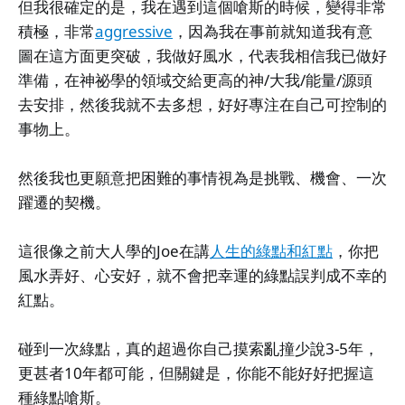
但我很確定的是，我在遇到這個嗆斯的時候，變得非常
積極，非常
aggressive
，因為我在事前就知道我有意
圖在這方面更突破，我做好風水，代表我相信我已做好
準備，在神祕學的領域交給更高的神/大我/能量/源頭
去安排，然後我就不去多想，好好專注在自己可控制的
事物上。
然後我也更願意把困難的事情視為是挑戰、機會、一次
躍遷的契機。
這很像之前大人學的Joe在講
人生的綠點和紅點
，你把
風水弄好、心安好，就不會把幸運的綠點誤判成不幸的
紅點。
碰到一次綠點，真的超過你自己摸索亂撞少說3-5年，
更甚者10年都可能，但關鍵是，你能不能好好把握這
種綠點嗆斯。