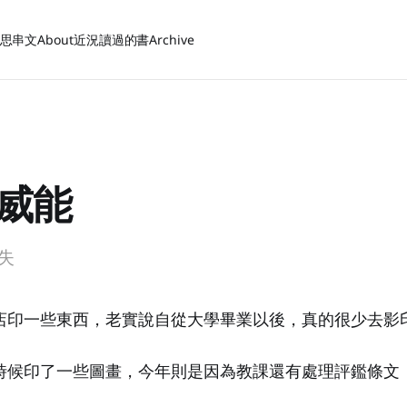
思
串文
About
近況
讀過的書
Archive
威能
失
店印一些東西，老實說自從大學畢業以後，真的很少去影
時候印了一些圖畫，今年則是因為教課還有處理評鑑條文