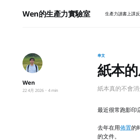
Wen的生產力實驗室
生產力
讀書上課
反
串文
紙本的
Wen
紙本真的不會消
22 4月 2026
4 min
最近很常跑影印
去年在用
佈置
的
的文件。