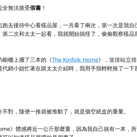
完全無法接受
假書
！
也跑去接待中心看樣品屋，一共看了兩次，第一次是我自
。第二次和太太一起看，我就開始搞怪了，偷偷觀察樣品
的櫥櫃上擺了三本的《
The Kinfolk Home
》，並排站立排
趁代銷小姐忙著在跟太太介紹時，我用手指輕輕推了一下
全不對，隨便一推就被推動了，就是個空紙盒的重量。
olk Home》體感將近一公斤那麼重，因為我自己就有一本