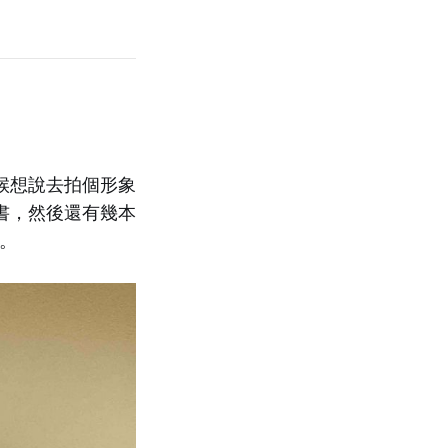
候想說去拍個形象
書，然後還有幾本
面。