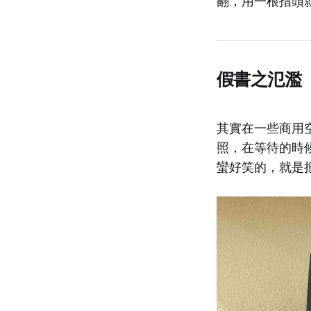
翻，用一根指頭
假書之氾濫
其實在一些商用
照，在等待的時
蠻好笑的，就是把《