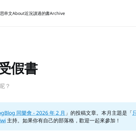
思
串文
About
近況
讀過的書
Archive
受假書
呢？
ogBlog 同樂會 - 2026 年 2 月
」的投稿文章。本月主題是「
iwi
主持。如果你有自己的部落格，歡迎一起來參加！