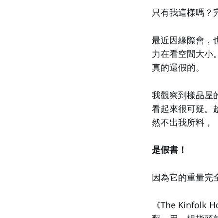
只有我這樣嗎？
最近因緣際會，
力在看空間大小
真的還假的。
我觀察到樣品屋
看起來很可疑。
然不出我所料，
是假書！
因為它的重量完
《The Kinf