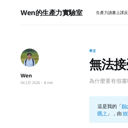
Wen的生產力實驗室
生產力
讀書上課
反
串文
無法接
Wen
為什麼要有假書
04 2月 2026
8 min
這是我的「
Bl
嗎？
」，由
W